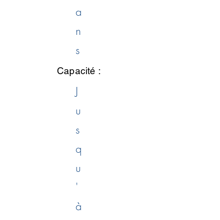
a
n
s
Capacité :
J
u
s
q
u
'
à