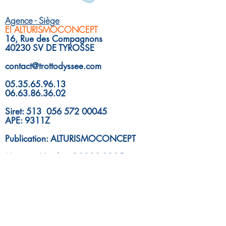
Agence - Siège
EI ALTURISMOCONCEPT
16, Rue des Compagnons
40230 SV DE TYROSSE
contact@trottodyssee.com
05.35.65.96.13
06.63.86.36.02
Siret: 513 056 572 00045
APE: 9311Z
Publication: ALTURISMOCONCEPT
Mentions Légales
@2018-2025
UNE IDÉE DE PROJET ?
DEMANDE DE DEVIS