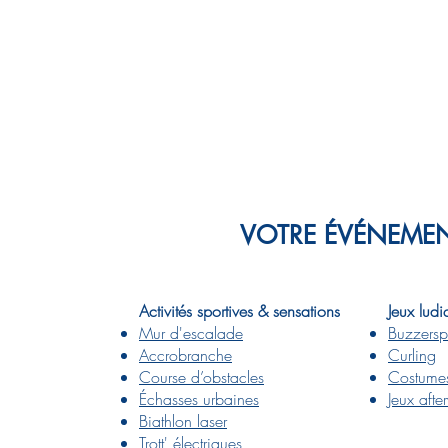
VOTRE ÉVÉNEMEN
Activités sportives & sensations
Jeux ludi
Mur d'escalade
Buzzers
Accrobranche
Curling
Course d’obstacles
Costume
Échasses urbaines
Jeux afte
Biathlon laser
Trott' électriques