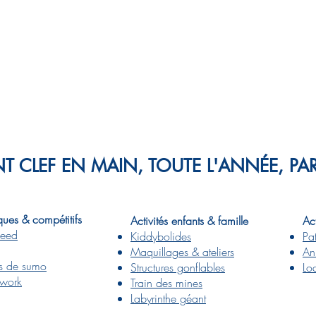
T CLEF EN MAIN, TOUTE L'ANNÉE, P
ques & compétitifs
Activités enfants & famille
Act
peed
Kiddybolides
Pa
Maquillages & ateliers
An
s de sumo
Structures gonflables
Lo
rwork
Train des mines
Labyrinthe géant