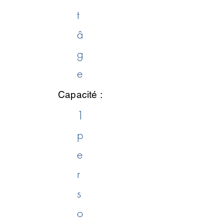
t
â
g
e
Capacité :
1
p
e
r
s
o