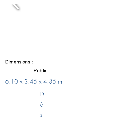
Dimensions :
Public :
6,10 x 3,45 x 4,35 m
D
è
s