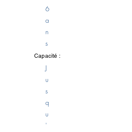
6
a
n
s
Capacité :
J
u
s
q
u
'